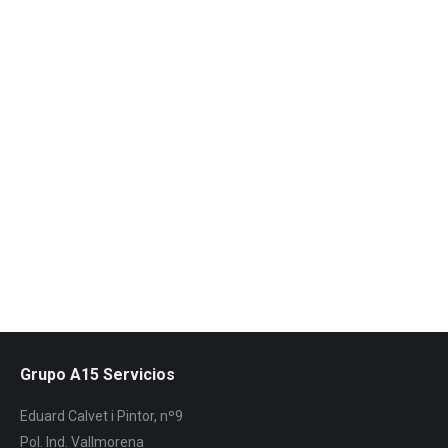
Destrucción de documentos en Saldes,
Berguedà
La destrucción de documentos química es el único
sistema que garantiza la total destrucción de la
documentación, ofrecemos nuestro servicio en Saldes…
Leer más
Grupo A15 Servicios
Eduard Calvet i Pintor, nº9
Pol. Ind. Vallmorena