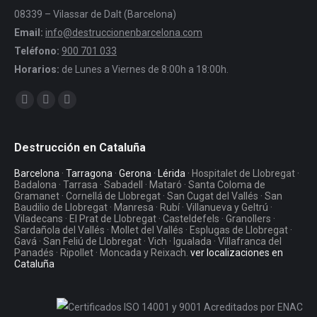
08339 – Vilassar de Dalt (Barcelona)
Email:
info@destruccionenbarcelona.com
Teléfono:
900 701 033
Horarios:
de Lunes a Viernes de 8:00h a 18:00h.
Encuéntranos en:
Facebook
Twitter
YouTube
Destrucción en Cataluña
Barcelona
·
Tarragona
·
Gerona
·
Lérida
· Hospitalet de Llobregat ·
Badalona · Tarrasa · Sabadell · Mataró · Santa Coloma de
Gramanet · Cornellá de Llobregat · San Cugat del Vallés · San
Baudilio de Llobregat · Manresa · Rubí · Villanueva y Geltrú ·
Viladecans · El Prat de Llobregat · Casteldefels · Granollers ·
Sardañola del Vallés · Mollet del Vallés · Esplugas de Llobregat ·
Gavá · San Feliú de Llobregat · Vich · Igualada · Villafranca del
Panadés · Ripollet · Moncada y Reixach.
ver localizaciones en
Cataluña