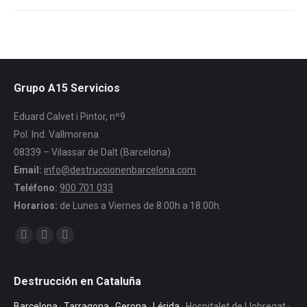
Grupo A15 Servicios
Eduard Calvet i Pintor, nº9
Pol. Ind. Vallmorena
08339 – Vilassar de Dalt (Barcelona)
Email:
info@destruccionenbarcelona.com
Teléfono:
900 701 033
Horarios:
de Lunes a Viernes de 8:00h a 18:00h.
Encuéntranos en:
Facebook
Twitter
YouTube
Destrucción en Cataluña
Barcelona
·
Tarragona
·
Gerona
·
Lérida
· Hospitalet de Llobregat ·