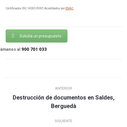
Certificados ISO 14001/9001 Acreditados por
ENAC
Solicita un presupuesto
llámanos al
900 701 033
Navegación
ANTERIOR
entre
Destrucción de documentos en Saldes,
Publicación
publicaciones
Berguedà
anterior:
SIGUIENTE