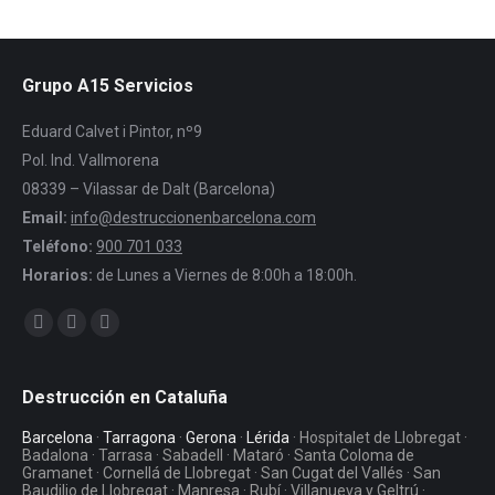
Grupo A15 Servicios
Eduard Calvet i Pintor, nº9
Pol. Ind. Vallmorena
08339 – Vilassar de Dalt (Barcelona)
Email:
info@destruccionenbarcelona.com
Teléfono:
900 701 033
Horarios:
de Lunes a Viernes de 8:00h a 18:00h.
Encuéntranos en:
Facebook
Twitter
YouTube
Destrucción en Cataluña
Barcelona
·
Tarragona
·
Gerona
·
Lérida
· Hospitalet de Llobregat ·
Badalona · Tarrasa · Sabadell · Mataró · Santa Coloma de
Gramanet · Cornellá de Llobregat · San Cugat del Vallés · San
Baudilio de Llobregat · Manresa · Rubí · Villanueva y Geltrú ·