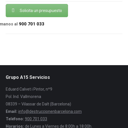
Solicita un presupuesto
ámanos al
900 701 033
Grupo A15 Servicios
Eduard Calvet i Pintor, nº9
Pol. Ind. Vallmorena
08339 – Vilassar de Dalt (Barcelona)
Email:
info@destruccionenbarcelona.com
Teléfono:
900 701 033
Horarios:
de Lunes a Viernes de 8:00h a 18:00h.