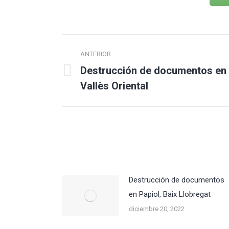
Navegación
ANTERIOR
entre
Destrucción de documentos en A
Publicación
publicaciones
Vallès Oriental
anterior:
Destrucción de documentos
en Papiol, Baix Llobregat
diciembre 20, 2022