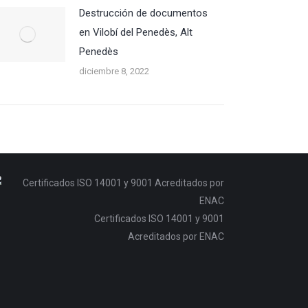
Destrucción de documentos
en Vilobí del Penedès, Alt
Penedès
diciembre 8, 2022
Certificados ISO 14001 y 9001
Acreditados por ENAC