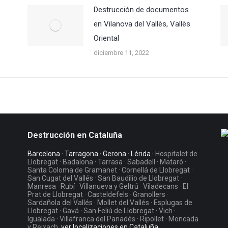
Destrucción de documentos
en Vilanova del Vallès, Vallès
Oriental
diciembre 11, 2022
Destrucción en Cataluña
Barcelona
·
Tarragona
·
Gerona
·
Lérida
· Hospitalet de
Llobregat · Badalona · Tarrasa · Sabadell · Mataró ·
Santa Coloma de Gramanet · Cornellá de Llobregat ·
San Cugat del Vallés · San Baudilio de Llobregat ·
Manresa · Rubí · Villanueva y Geltrú · Viladecans · El
Prat de Llobregat · Casteldefels · Granollers ·
Sardañola del Vallés · Mollet del Vallés · Esplugas de
Llobregat · Gavá · San Feliú de Llobregat · Vich ·
Igualada · Villafranca del Panadés · Ripollet · Moncada
y Reixach.
ver localizaciones en Cataluña