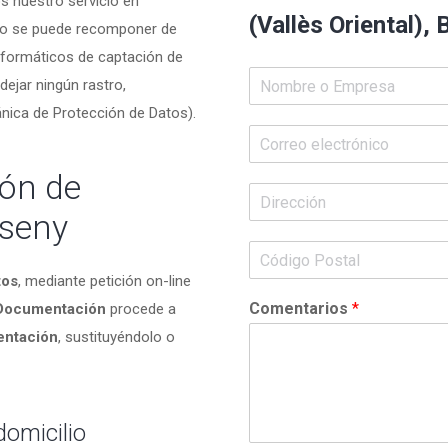
s nuestro servicio en
(Vallès Oriental),
 no se puede recomponer de
formáticos de captación de
dejar ningún rastro,
nica de Protección de Datos).
ón de
seny
tos
, mediante petición on-line
Comentarios
*
 Documentación
procede a
entación
, sustituyéndolo o
omicilio