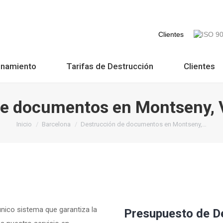
Clientes
onamiento
Tarifas de Destrucción
Clientes
e documentos en Montseny, V
Estás aquí:
Inicio
Barcelona
Destrucción de documentos en Montseny,…
único sistema que garantiza la
Presupuesto de D