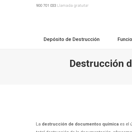
900 701 033
Llamada gratuita!
Depósito de Destrucción
Funci
Destrucción d
La
destrucción de documentos química
es el 