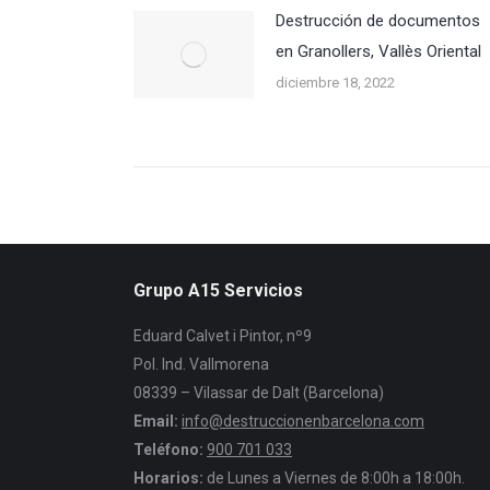
Destrucción de documentos
en Granollers, Vallès Oriental
diciembre 18, 2022
Grupo A15 Servicios
Eduard Calvet i Pintor, nº9
Pol. Ind. Vallmorena
08339 – Vilassar de Dalt (Barcelona)
Email:
info@destruccionenbarcelona.com
Teléfono:
900 701 033
Horarios:
de Lunes a Viernes de 8:00h a 18:00h.