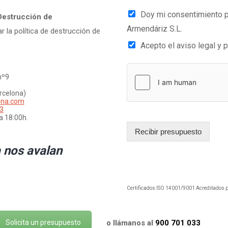
Doy mi consentimiento pa
Destrucción de
Armendáriz S.L.
ar la política de destrucción de
Acepto el aviso legal y p
nº9
arcelona)
ona.com
3
a 18:00h.
Recibir presupuesto
 nos avalan
Certificados ISO 14001/9001 Acreditados 
Solicita un presupuesto
o llámanos al
900 701 033