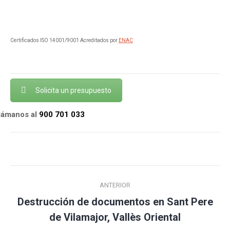
Certificados ISO 14001/9001 Acreditados por
ENAC
Solicita un presupuesto
llámanos al
900 701 033
Navegación
ANTERIOR
entre
Destrucción de documentos en Sant Pere
Publicación
publicaciones
de Vilamajor, Vallès Oriental
anterior: