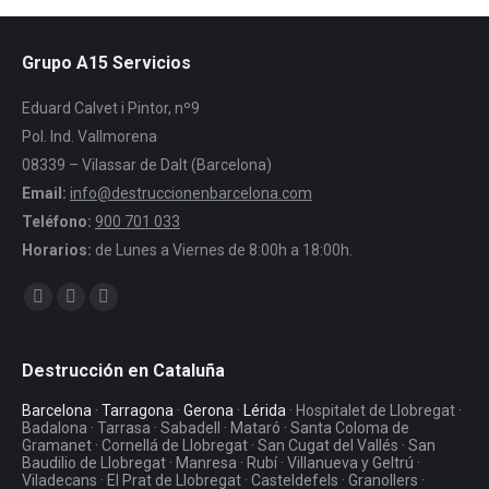
Grupo A15 Servicios
Eduard Calvet i Pintor, nº9
Pol. Ind. Vallmorena
08339 – Vilassar de Dalt (Barcelona)
Email:
info@destruccionenbarcelona.com
Teléfono:
900 701 033
Horarios:
de Lunes a Viernes de 8:00h a 18:00h.
Encuéntranos en:
Facebook
Twitter
YouTube
Destrucción en Cataluña
Barcelona
·
Tarragona
·
Gerona
·
Lérida
· Hospitalet de Llobregat ·
Badalona · Tarrasa · Sabadell · Mataró · Santa Coloma de
Gramanet · Cornellá de Llobregat · San Cugat del Vallés · San
Baudilio de Llobregat · Manresa · Rubí · Villanueva y Geltrú ·
Viladecans · El Prat de Llobregat · Casteldefels · Granollers ·