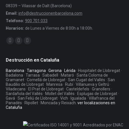
08339 – Vilassar de Dalt (Barcelona)
Email:
info@destruccionenbarcelona.com
Teléfono:
900 701 033
Horarios:
de Lunes a Viernes de 8:00h a 18:00h.
Encuéntranos en:
Facebook
Twitter
YouTube
Destrucción en Cataluña
Barcelona
·
Tarragona
·
Gerona
·
Lérida
· Hospitalet de Llobregat ·
Badalona · Tarrasa · Sabadell · Mataró · Santa Coloma de
Gramanet · Cornellá de Llobregat · San Cugat del Vallés · San
Baudilio de Llobregat · Manresa · Rubí · Villanueva y Geltrú ·
Viladecans · El Prat de Llobregat · Casteldefels · Granollers ·
Sardañola del Vallés · Mollet del Vallés · Esplugas de Llobregat ·
Gavá · San Feliú de Llobregat · Vich · Igualada · Villafranca del
Panadés · Ripollet · Moncada y Reixach.
ver localizaciones en
Cataluña