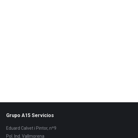
Destrucción de documentos en Prat de
Llobregat, Baix Llobregat
La destrucción de documentos química es el único
sistema que garantiza la total destrucción de la
documentación, ofrecemos nuestro servicio en Prat…
Leer más
Grupo A15 Servicios
Eduard Calvet i Pintor, nº9
Pol. Ind. Vallmorena