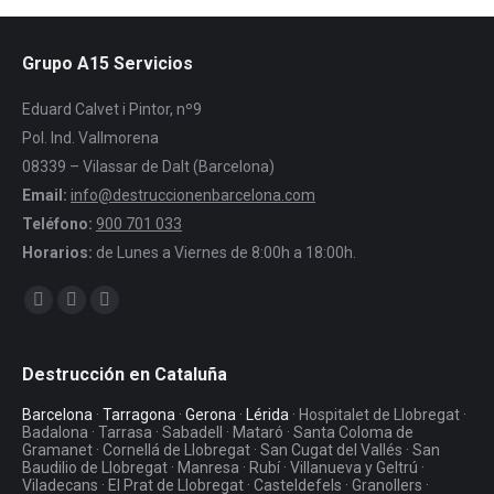
Grupo A15 Servicios
Eduard Calvet i Pintor, nº9
Pol. Ind. Vallmorena
08339 – Vilassar de Dalt (Barcelona)
Email:
info@destruccionenbarcelona.com
Teléfono:
900 701 033
Horarios:
de Lunes a Viernes de 8:00h a 18:00h.
Encuéntranos en:
Facebook
Twitter
YouTube
Destrucción en Cataluña
Barcelona
·
Tarragona
·
Gerona
·
Lérida
· Hospitalet de Llobregat ·
Badalona · Tarrasa · Sabadell · Mataró · Santa Coloma de
Gramanet · Cornellá de Llobregat · San Cugat del Vallés · San
Baudilio de Llobregat · Manresa · Rubí · Villanueva y Geltrú ·
Viladecans · El Prat de Llobregat · Casteldefels · Granollers ·