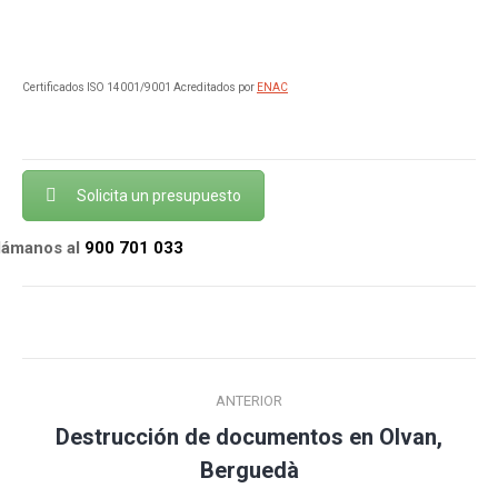
Certificados ISO 14001/9001 Acreditados por
ENAC
Solicita un presupuesto
llámanos al
900 701 033
Navegación
ANTERIOR
entre
Destrucción de documentos en Olvan,
Publicación
publicaciones
Berguedà
anterior: