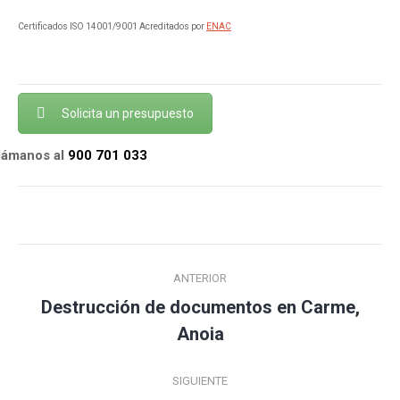
Certificados ISO 14001/9001 Acreditados por
ENAC
Solicita un presupuesto
llámanos al
900 701 033
Navegación
ANTERIOR
entre
Destrucción de documentos en Carme,
Publicación
publicaciones
Anoia
anterior:
SIGUIENTE