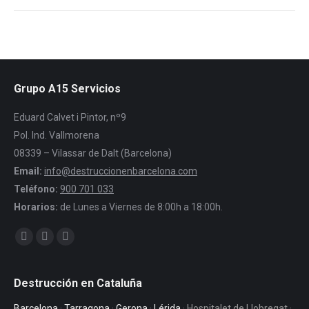
Grupo A15 Servicios
Eduard Calvet i Pintor, nº9
Pol. Ind. Vallmorena
08339 – Vilassar de Dalt (Barcelona)
Email:
info@destruccionenbarcelona.com
Teléfono:
900 701 033
Horarios:
de Lunes a Viernes de 8:00h a 18:00h.
Encuéntranos en:
Facebook
Twitter
YouTube
Destrucción en Cataluña
Barcelona
·
Tarragona
·
Gerona
·
Lérida
· Hospitalet de Llobregat ·