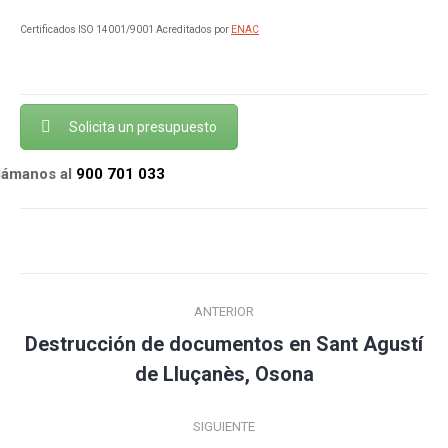
Certificados ISO 14001/9001 Acreditados por
ENAC
Solicita un presupuesto
llámanos al
900 701 033
Navegación
ANTERIOR
entre
Destrucción de documentos en Sant Agustí
Publicación
publicaciones
de Lluçanès, Osona
anterior:
SIGUIENTE