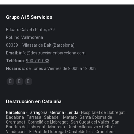
Grupo A15 Servicios
Eduard Calvet i Pintor, nº9
Pol. Ind. Vallmorena
08339 – Vilassar de Dalt (Barcelona)
Email:
info@destruccionenbarcelona.com
Teléfono:
900 701 033
Horarios:
de Lunes a Viernes de 8:00h a 18:00h.
Encuéntranos en:
Facebook
Twitter
YouTube
Destrucción en Cataluña
Barcelona
·
Tarragona
·
Gerona
·
Lérida
· Hospitalet de Llobregat ·
Badalona · Tarrasa · Sabadell · Mataró · Santa Coloma de
Gramanet · Cornellá de Llobregat · San Cugat del Vallés · San
Baudilio de Llobregat · Manresa · Rubí · Villanueva y Geltrú ·
Viladecans · El Prat de Llobregat · Casteldefels · Granollers ·