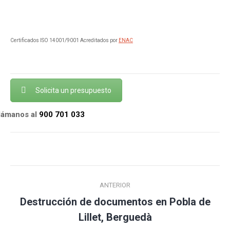
Certificados ISO 14001/9001 Acreditados por
ENAC
Solicita un presupuesto
llámanos al
900 701 033
Navegación
ANTERIOR
entre
Destrucción de documentos en Pobla de
Publicación
publicaciones
Lillet, Berguedà
anterior: