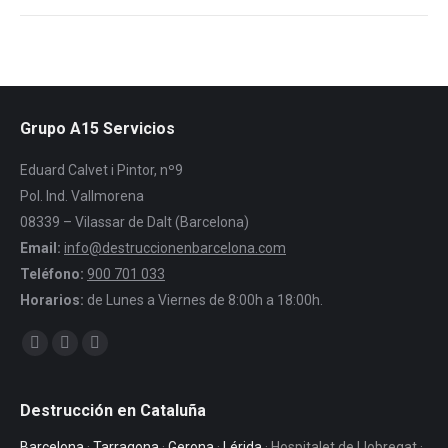
Grupo A15 Servicios
Eduard Calvet i Pintor, nº9
Pol. Ind. Vallmorena
08339 – Vilassar de Dalt (Barcelona)
Email:
info@destruccionenbarcelona.com
Teléfono:
900 701 033
Horarios:
de Lunes a Viernes de 8:00h a 18:00h.
Encuéntranos en:
Facebook
Twitter
YouTube
Destrucción en Cataluña
Barcelona
·
Tarragona
·
Gerona
·
Lérida
· Hospitalet de Llobregat ·