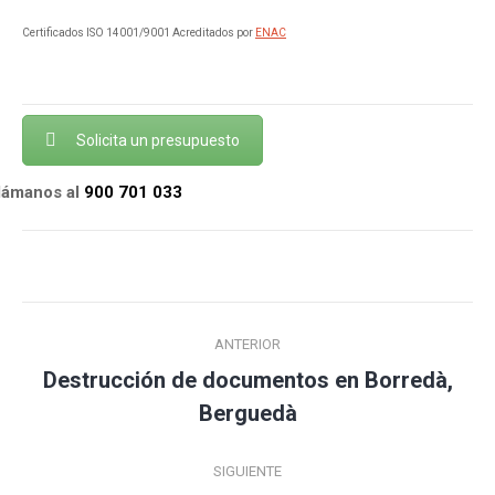
Certificados ISO 14001/9001 Acreditados por
ENAC
Solicita un presupuesto
llámanos al
900 701 033
Navegación
ANTERIOR
entre
Destrucción de documentos en Borredà,
Publicación
publicaciones
Berguedà
anterior:
SIGUIENTE