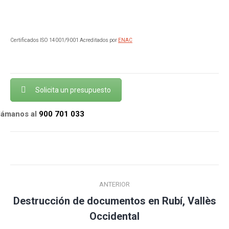
Certificados ISO 14001/9001 Acreditados por
ENAC
Solicita un presupuesto
llámanos al
900 701 033
Navegación
ANTERIOR
entre
Destrucción de documentos en Rubí, Vallès
Publicación
publicaciones
Occidental
anterior: