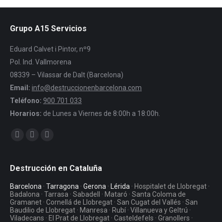
Grupo A15 Servicios
Eduard Calvet i Pintor, nº9
Pol. Ind. Vallmorena
08339 – Vilassar de Dalt (Barcelona)
Email:
info@destruccionenbarcelona.com
Teléfono:
900 701 033
Horarios:
de Lunes a Viernes de 8:00h a 18:00h.
Encuéntranos en:
Facebook
Twitter
YouTube
Destrucción en Cataluña
Barcelona
·
Tarragona
·
Gerona
·
Lérida
· Hospitalet de Llobregat ·
Badalona · Tarrasa · Sabadell · Mataró · Santa Coloma de
Gramanet · Cornellá de Llobregat · San Cugat del Vallés · San
Baudilio de Llobregat · Manresa · Rubí · Villanueva y Geltrú ·
Viladecans · El Prat de Llobregat · Casteldefels · Granollers ·