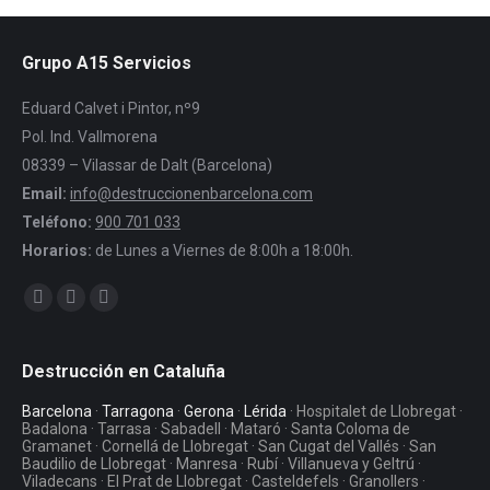
Grupo A15 Servicios
Eduard Calvet i Pintor, nº9
Pol. Ind. Vallmorena
08339 – Vilassar de Dalt (Barcelona)
Email:
info@destruccionenbarcelona.com
Teléfono:
900 701 033
Horarios:
de Lunes a Viernes de 8:00h a 18:00h.
Encuéntranos en:
Facebook
Twitter
YouTube
Destrucción en Cataluña
Barcelona
·
Tarragona
·
Gerona
·
Lérida
· Hospitalet de Llobregat ·
Badalona · Tarrasa · Sabadell · Mataró · Santa Coloma de
Gramanet · Cornellá de Llobregat · San Cugat del Vallés · San
Baudilio de Llobregat · Manresa · Rubí · Villanueva y Geltrú ·
Viladecans · El Prat de Llobregat · Casteldefels · Granollers ·