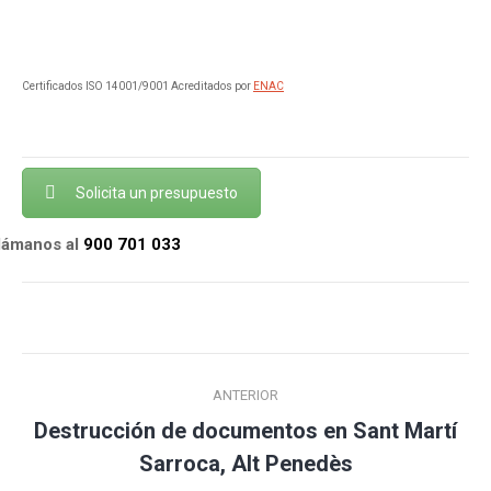
Certificados ISO 14001/9001 Acreditados por
ENAC
Solicita un presupuesto
llámanos al
900 701 033
Navegación
ANTERIOR
entre
Destrucción de documentos en Sant Martí
Publicación
publicaciones
Sarroca, Alt Penedès
anterior: