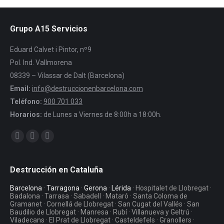
Grupo A15 Servicios
Eduard Calvet i Pintor, nº9
Pol. Ind. Vallmorena
08339 – Vilassar de Dalt (Barcelona)
Email:
info@destruccionenbarcelona.com
Teléfono:
900 701 033
Horarios:
de Lunes a Viernes de 8:00h a 18:00h.
Encuéntranos en:
Facebook
Twitter
YouTube
Destrucción en Cataluña
Barcelona
·
Tarragona
·
Gerona
·
Lérida
· Hospitalet de Llobregat ·
Badalona · Tarrasa · Sabadell · Mataró · Santa Coloma de
Gramanet · Cornellá de Llobregat · San Cugat del Vallés · San
Baudilio de Llobregat · Manresa · Rubí · Villanueva y Geltrú ·
Viladecans · El Prat de Llobregat · Casteldefels · Granollers ·