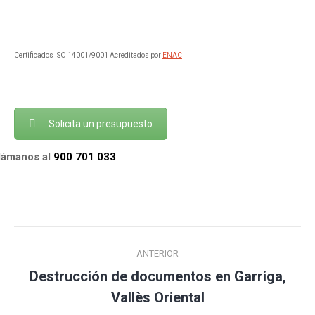
Certificados ISO 14001/9001 Acreditados por
ENAC
Solicita un presupuesto
llámanos al
900 701 033
Navegación
ANTERIOR
entre
Destrucción de documentos en Garriga,
Publicación
publicaciones
Vallès Oriental
anterior: