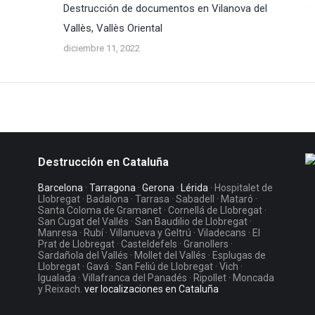
Destrucción de documentos en Vilanova del
Vallès, Vallès Oriental
diciembre 11, 2022
Destrucción en Cataluña
Barcelona
·
Tarragona
·
Gerona
·
Lérida
· Hospitalet de
Llobregat · Badalona · Tarrasa · Sabadell · Mataró ·
Santa Coloma de Gramanet · Cornellá de Llobregat ·
San Cugat del Vallés · San Baudilio de Llobregat ·
Manresa · Rubí · Villanueva y Geltrú · Viladecans · El
Prat de Llobregat · Casteldefels · Granollers ·
Sardañola del Vallés · Mollet del Vallés · Esplugas de
Llobregat · Gavá · San Feliú de Llobregat · Vich ·
Igualada · Villafranca del Panadés · Ripollet · Moncada
y Reixach.
ver localizaciones en Cataluña