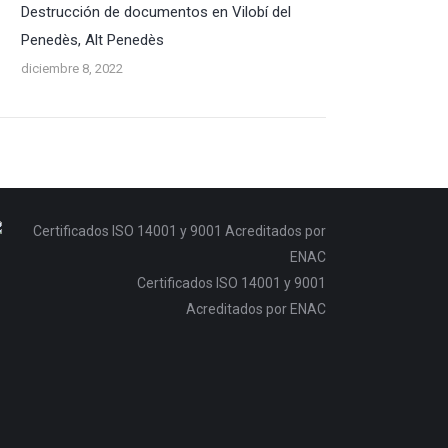
Destrucción de documentos en Vilobí del
Penedès, Alt Penedès
diciembre 8, 2022
Certificados ISO 14001 y 9001
Acreditados por ENAC