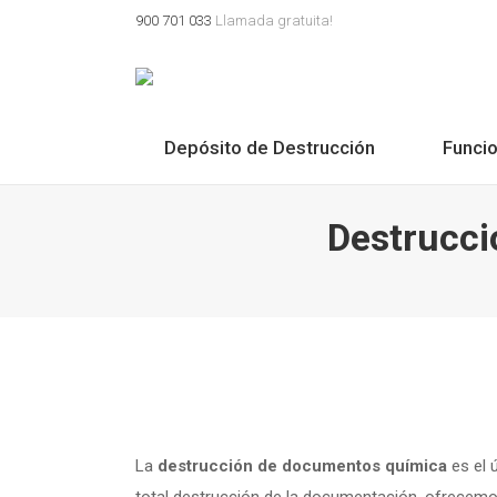
900 701 033
Llamada gratuita!
Depósito de Destrucción
Funci
Destrucci
La
destrucción de documentos química
es el 