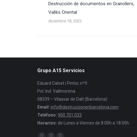
Destrucción de documentos en Granollers,
Vallès Oriental
diciembre 18, 2022
Grupo A15 Servicios
Eduard Calvet i Pintor, nº9
Pol. Ind. Vallmorena
08339 – Vilassar de Dalt (Barcelona)
Email:
info@destruccionenbarcelona.com
Teléfono:
900 701 033
Horarios:
de Lunes a Viernes de 8:00h a 18:00h.
Encuéntranos en: