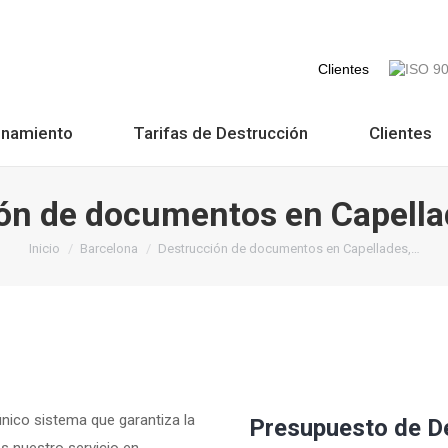
Clientes
onamiento
Tarifas de Destrucción
Clientes
ón de documentos en Capella
Estás aquí:
Inicio
Barcelona
Destrucción de documentos en Capellades,…
único sistema que garantiza la
Presupuesto de De