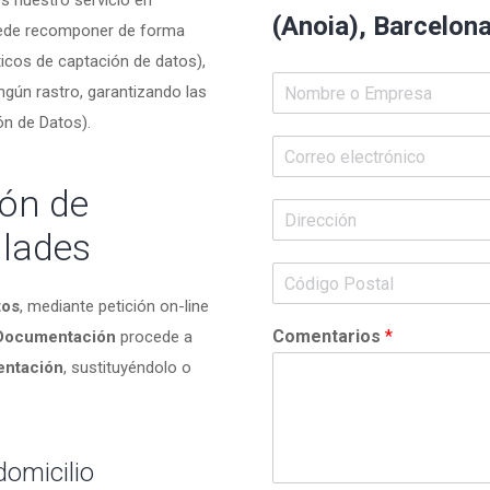
s nuestro servicio en
(Anoia), Barcelon
puede recomponer de forma
icos de captación de datos),
ingún rastro, garantizando las
ón de Datos).
ón de
lades
tos
, mediante petición on-line
Comentarios
*
 Documentación
procede a
entación
, sustituyéndolo o
omicilio