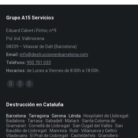
Grupo A15 Servicios
Eduard Calvet i Pintor, nº9
Pol. Ind. Vallmorena
08339 – Vilassar de Dalt (Barcelona)
Email:
info@destruccionenbarcelona.com
Teléfono:
900 701 033
Horarios:
de Lunes a Viernes de 8:00h a 18:00h.
Encuéntranos en:
Facebook
Twitter
YouTube
Destrucción en Cataluña
Barcelona
·
Tarragona
·
Gerona
·
Lérida
· Hospitalet de Llobregat ·
Badalona · Tarrasa · Sabadell · Mataró · Santa Coloma de
Gramanet · Cornellá de Llobregat · San Cugat del Vallés · San
Baudilio de Llobregat · Manresa · Rubí · Villanueva y Geltrú ·
Viladecans · El Prat de Llobregat · Casteldefels · Granollers ·