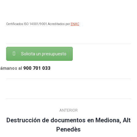
Certificados ISO 14001/9001 Acreditados por
ENAC
Solicita un presupuesto
llámanos al
900 701 033
Navegación
ANTERIOR
entre
Destrucción de documentos en Mediona, Alt
Publicación
publicaciones
Penedès
anterior: