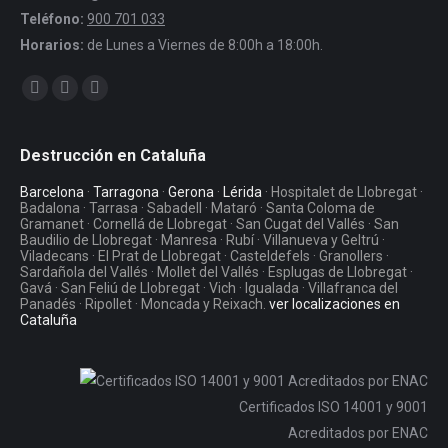
Teléfono:
900 701 033
Horarios:
de Lunes a Viernes de 8:00h a 18:00h.
Encuéntranos en:
Facebook
Twitter
YouTube
Destrucción en Cataluña
Barcelona
·
Tarragona
·
Gerona
·
Lérida
· Hospitalet de Llobregat ·
Badalona · Tarrasa · Sabadell · Mataró · Santa Coloma de
Gramanet · Cornellá de Llobregat · San Cugat del Vallés · San
Baudilio de Llobregat · Manresa · Rubí · Villanueva y Geltrú ·
Viladecans · El Prat de Llobregat · Casteldefels · Granollers ·
Sardañola del Vallés · Mollet del Vallés · Esplugas de Llobregat ·
Gavá · San Feliú de Llobregat · Vich · Igualada · Villafranca del
Panadés · Ripollet · Moncada y Reixach.
ver localizaciones en
Cataluña
Certificados ISO 14001 y 9001
Acreditados por ENAC