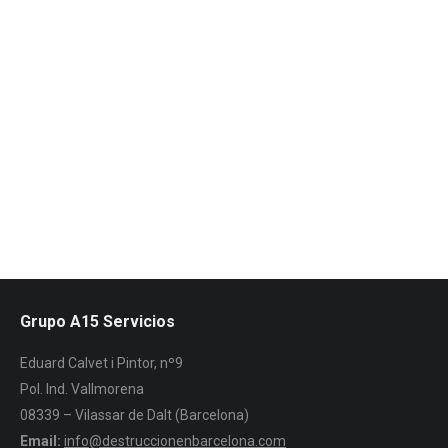
Destrucción de documentos en Olost,
Osona
La destrucción de documentos química es el único
sistema que garantiza la total destrucción de la
documentación, ofrecemos nuestro servicio en Olost…
Leer más
Grupo A15 Servicios
Eduard Calvet i Pintor, nº9
Pol. Ind. Vallmorena
08339 – Vilassar de Dalt (Barcelona)
Email:
info@destruccionenbarcelona.com